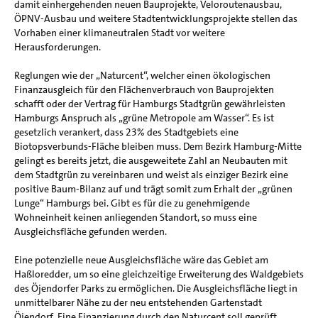
damit einhergehenden neuen Bauprojekte, Veloroutenausbau,
ÖPNV-Ausbau und weitere Stadtentwicklungsprojekte stellen das
Vorhaben einer klimaneutralen Stadt vor weitere
Herausforderungen.
Reglungen wie der „Naturcent“, welcher einen ökologischen
Finanzausgleich für den Flächenverbrauch von Bauprojekten
schafft oder der Vertrag für Hamburgs Stadtgrün gewährleisten
Hamburgs Anspruch als „grüne Metropole am Wasser“. Es ist
gesetzlich verankert, dass 23% des Stadtgebiets eine
Biotopsverbunds-Fläche bleiben muss. Dem Bezirk Hamburg-Mitte
gelingt es bereits jetzt, die ausgeweitete Zahl an Neubauten mit
dem Stadtgrün zu vereinbaren und weist als einziger Bezirk eine
positive Baum-Bilanz auf und trägt somit zum Erhalt der „grünen
Lunge“ Hamburgs bei. Gibt es für die zu genehmigende
Wohneinheit keinen anliegenden Standort, so muss eine
Ausgleichsfläche gefunden werden.
Eine potenzielle neue Ausgleichsfläche wäre das Gebiet am
Haßloredder, um so eine gleichzeitige Erweiterung des Waldgebiets
des Öjendorfer Parks zu ermöglichen. Die Ausgleichsfläche liegt in
unmittelbarer Nähe zu der neu entstehenden Gartenstadt
Öjendorf. Eine Finanzierung durch den Naturcent soll geprüft