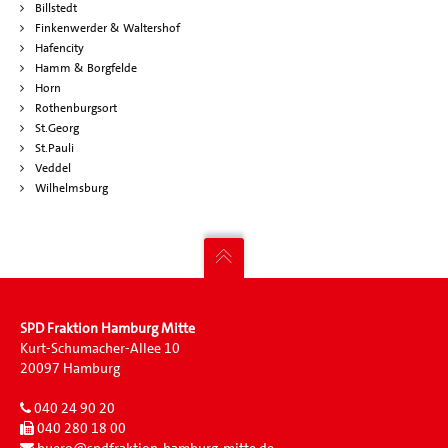
Billstedt
Finkenwerder & Waltershof
Hafencity
Hamm & Borgfelde
Horn
Rothenburgsort
St.Georg
St.Pauli
Veddel
Wilhelmsburg
SPD Fraktion Hamburg Mitte
Kurt-Schumacher-Allee 10
20097 Hamburg
040 24 90 20
040 280 18 00