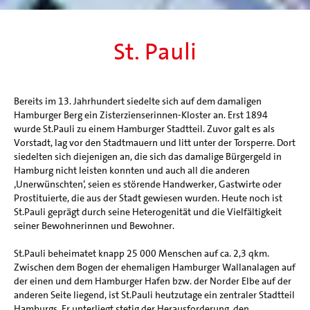
St. Pauli
Bereits im 13. Jahrhundert siedelte sich auf dem damaligen
Hamburger Berg ein Zisterzienserinnen-Kloster an. Erst 1894
wurde St.Pauli zu einem Hamburger Stadtteil. Zuvor galt es als
Vorstadt, lag vor den Stadtmauern und litt unter der Torsperre. Dort
siedelten sich diejenigen an, die sich das damalige Bürgergeld in
Hamburg nicht leisten konnten und auch all die anderen
‚Unerwünschten‘, seien es störende Handwerker, Gastwirte oder
Prostituierte, die aus der Stadt gewiesen wurden. Heute noch ist
St.Pauli geprägt durch seine Heterogenität und die Vielfältigkeit
seiner Bewohnerinnen und Bewohner.
St.Pauli beheimatet knapp 25 000 Menschen auf ca. 2,3 qkm.
Zwischen dem Bogen der ehemaligen Hamburger Wallanalagen auf
der einen und dem Hamburger Hafen bzw. der Norder Elbe auf der
anderen Seite liegend, ist St.Pauli heutzutage ein zentraler Stadtteil
Hamburgs. Er unterliegt stetig der Herausforderung, den