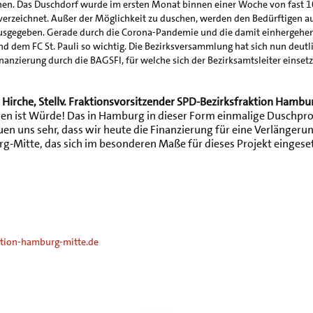
en. Das Duschdorf wurde im ersten Monat binnen einer Woche von fast 
erzeichnet. Außer der Möglichkeit zu duschen, werden den Bedürftigen a
usgegeben. Gerade durch die Corona-Pandemie und die damit einhergehend
 dem FC St. Pauli so wichtig. Die Bezirksversammlung hat sich nun deutl
nanzierung durch die BAGSFI, für welche sich der Bezirksamtsleiter einsetz
 Hirche, Stellv. Fraktionsvorsitzender SPD-Bezirksfraktion Hambu
en ist Würde! Das in Hamburg in dieser Form einmalige Duschp
uen uns sehr, dass wir heute die Finanzierung für eine Verlänger
-Mitte, das sich im besonderen Maße für dieses Projekt eingeset
tion-hamburg-mitte.de