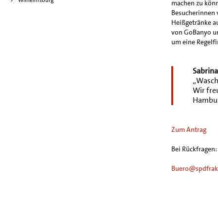
Wilhelmsburg
machen zu könn
Besucherinnen v
Heißgetränke a
von GoBanyo und
um eine Regelfi
Sabrina
„
Wasch
Wir fre
Hamburg
Zum Antrag
Bei Rückfragen:
Buero@spdfrak