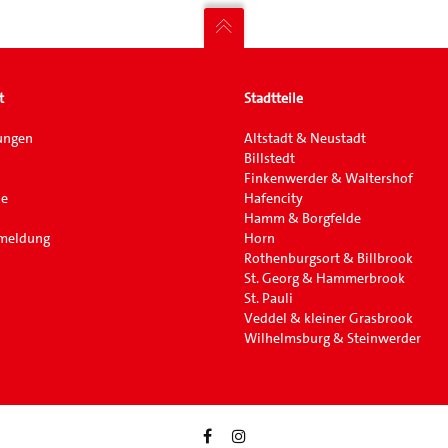
t
Stadtteile
ungen
Altstadt & Neustadt
Billstedt
Finkenwerder & Waltershof
ne
Hafencity
Hamm & Borgfelde
nmeldung
Horn
Rothenburgsort & Billbrook
St. Georg & Hammerbrook
St. Pauli
Veddel & kleiner Grasbrook
Wilhelmsburg & Steinwerder