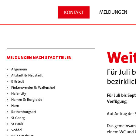
MELDUNGEN
KONTAKT
Weit
MELDUNGEN NACH STADTTEILEN
Allgemein
Für Juli
Altstadt & Neustadt
bezirkli
Billstedt
Finkenwerder & Waltershof
Hafencity
Für Juli bis Se
Hamm & Borgfelde
Verfügung.
Horn
Rothenburgsort
Auf Antrag der 
St.Georg
St.Pauli
Das gemeinsam v
Veddel
einem WC und U