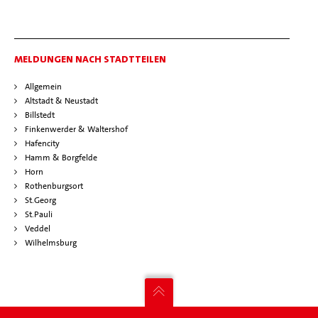
MELDUNGEN NACH STADTTEILEN
Allgemein
Altstadt & Neustadt
Billstedt
Finkenwerder & Waltershof
Hafencity
Hamm & Borgfelde
Horn
Rothenburgsort
St.Georg
St.Pauli
Veddel
Wilhelmsburg