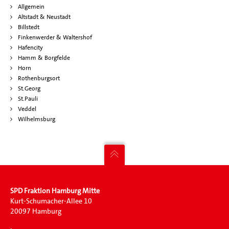
Allgemein
Altstadt & Neustadt
Billstedt
Finkenwerder & Waltershof
Hafencity
Hamm & Borgfelde
Horn
Rothenburgsort
St.Georg
St.Pauli
Veddel
Wilhelmsburg
SPD Fraktion Hamburg Mitte
Kurt-Schumacher-Allee 10
20097 Hamburg