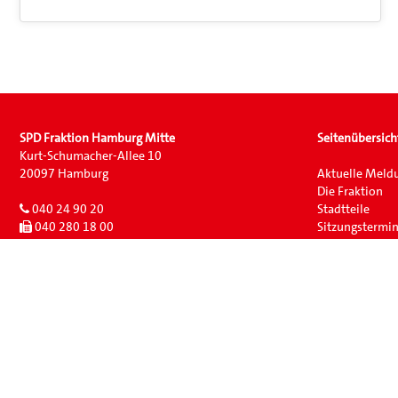
SPD Fraktion Hamburg Mitte
Seitenübersich
Kurt-Schumacher-Allee 10
20097 Hamburg
Aktuelle Meld
Die Fraktion
040 24 90 20
Stadtteile
040 280 18 00
Sitzungstermi
buero@spdfraktion-hamburg-mitte.de
Newsletter A
Impressum
Datenschutz