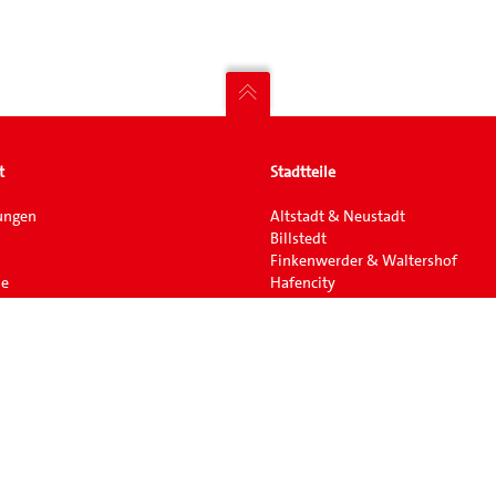
t
Stadtteile
ungen
Altstadt & Neustadt
Billstedt
Finkenwerder & Waltershof
ne
Hafencity
Hamm & Borgfelde
nmeldung
Horn
Rothenburgsort & Billbrook
St. Georg & Hammerbrook
St. Pauli
Veddel & kleiner Grasbrook
Wilhelmsburg & Steinwerder